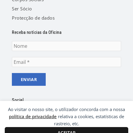
Ser Sócio
Protecção de dados
Receba notícias da Oficina
Social
Ao visitar o nosso site, o utilizador concorda com a nossa
F
Y
a
o
política de privacidade
relativa a cookies, estatísticas de
c
u
rastreio, etc.
e
t
ACEITAR