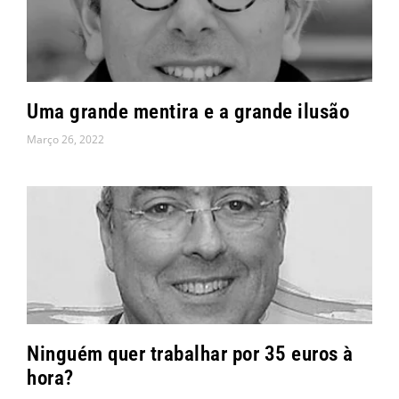
i
i
i
i
i
i
i
n
n
n
n
n
n
n
a
a
a
a
a
a
a
Uma grande mentira e a grande ilusão
Março 26, 2022
Ninguém quer trabalhar por 35 euros à
hora?