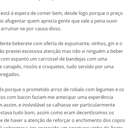
o está à espera de comer bem, desde logo porque o preço
ão afugentar quem aprecia gente que vale a pena ouvir
arruinar-se por causa disso.
nte beberete com oferta de espumante, vinhos, gin e o
ão prestei excessiva atenção mas não vi ninguém a beber
 vi com espanto um carrossel de bandejas com uma
 canapés, rissóis e croquetes, tudo servido por uma
pregados.
és porque o prometido arroz de robalo com legumes e os
dos com bacon faziam-me antecipar uma experiência
im-assim, e inolvidável se calhasse ser particularmente
estava tudo bom, assim como eram decentíssimos os
de de haver a atenção de reforçar o enchimento dos copos
 à sobremesa, ter aparecido um oportuno vinho do Porto.