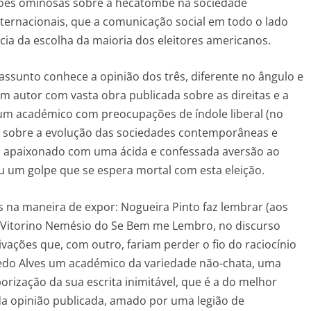
sões ominosas sobre a hecatombe na sociedade
nternacionais, que a comunicação social em todo o lado
ia da escolha da maioria dos eleitores americanos.
assunto conhece a opinião dos três, diferente no ângulo e
um autor com vasta obra publicada sobre as direitas e a
 um académico com preocupações de índole liberal (no
) sobre a evolução das sociedades contemporâneas e
 apaixonado com uma ácida e confessada aversão ao
 um golpe que se espera mortal com esta eleição.
es na maneira de expor: Nogueira Pinto faz lembrar (aos
o Vitorino Nemésio do Se Bem me Lembro, no discurso
vações que, com outro, fariam perder o fio do raciocínio
evedo Alves um académico da variedade não-chata, uma
orização da sua escrita inimitável, que é a do melhor
da opinião publicada, amado por uma legião de