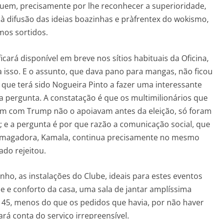
uem, precisamente por lhe reconhecer a superioridade,
 à difusão das ideias boazinhas e pràfrentex do wokismo,
mos sortidos.
icará disponível em breve nos sítios habituais da Oficina,
a isso. E o assunto, que dava pano para mangas, não ficou
o que terá sido Nogueira Pinto a fazer uma interessante
 pergunta. A constatação é que os multimilionários que
am com Trump não o apoiavam antes da eleição, só foram
; e a pergunta é por que razão a comunicação social, que
esmagadora, Kamala, continua precisamente no mesmo
rado rejeitou.
nho, as instalações do Clube, ideais para estes eventos
e e conforto da casa, uma sala de jantar amplíssima
145, menos do que os pedidos que havia, por não haver
rá conta do serviço irrepreensível.