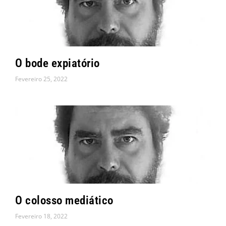
i
i
n
n
a
a
O bode expiatório
Fevereiro 25, 2022
O colosso mediático
Fevereiro 18, 2022