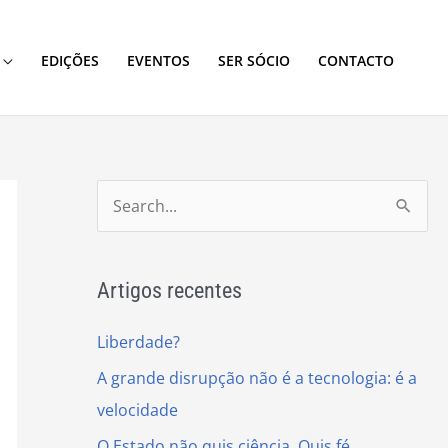
EDIÇÕES
EVENTOS
SER SÓCIO
CONTACTO
S
e
a
Artigos recentes
r
c
Liberdade?
h
A grande disrupção não é a tecnologia: é a
f
velocidade
o
O Estado não quis ciência. Quis fé.