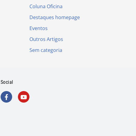
Coluna Oficina
Destaques homepage
Eventos
Outros Artigos
Sem categoria
Social
F
Y
a
o
c
u
e
t
b
u
o
b
o
e
k