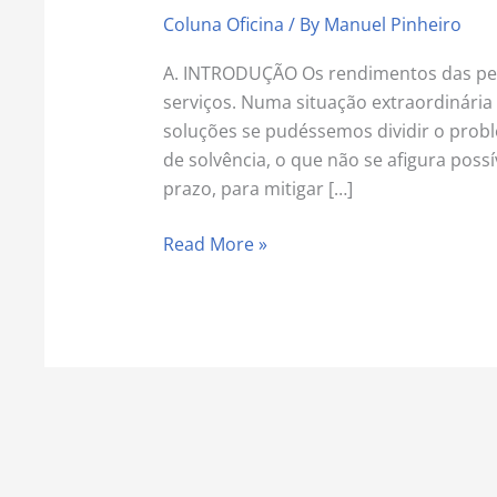
crise
Coluna Oficina
/ By
Manuel Pinheiro
Covid-
19
A. INTRODUÇÃO Os rendimentos das pes
|
serviços. Numa situação extraordinária 
Um
soluções se pudéssemos dividir o prob
manifesto
de solvência, o que não se afigura poss
da
prazo, para mitigar […]
Oficina
da
Read More »
Liberdade