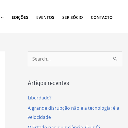
EDIÇÕES
EVENTOS
SER SÓCIO
CONTACTO
S
e
a
Artigos recentes
r
c
Liberdade?
h
A grande disrupção não é a tecnologia: é a
f
velocidade
o
O Estado não quis ciência. Quis fé.