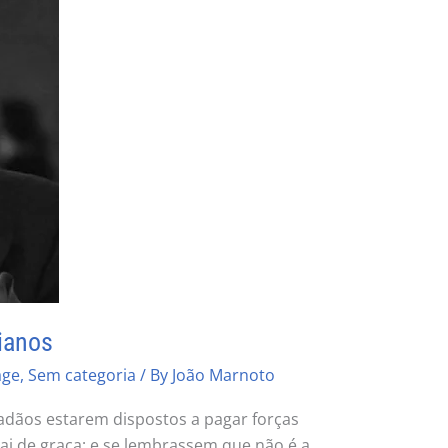
ianos
age
,
Sem categoria
/ By
João Marnoto
dadãos estarem dispostos a pagar forças
i de graça; e se lembrassem que não é a