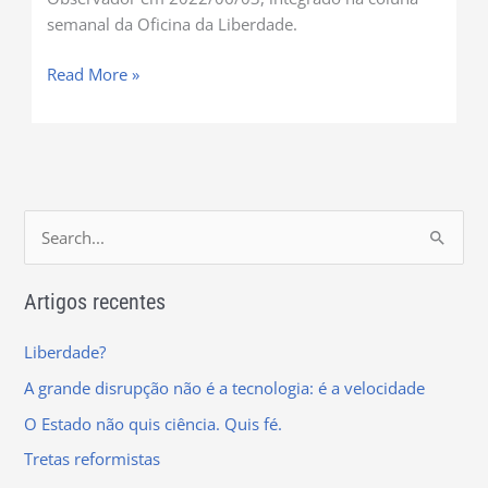
semanal da Oficina da Liberdade.
Read More »
S
e
Artigos recentes
a
r
Liberdade?
c
A grande disrupção não é a tecnologia: é a velocidade
h
O Estado não quis ciência. Quis fé.
f
Tretas reformistas
o