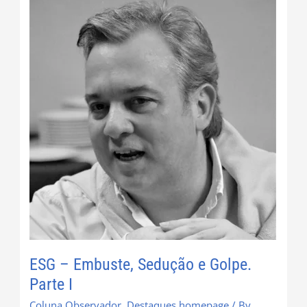
ESG
–
Embuste,
Sedução
e
Golpe.
Parte
I
ESG – Embuste, Sedução e Golpe.
Parte I
Coluna Observador
,
Destaques homepage
/ By