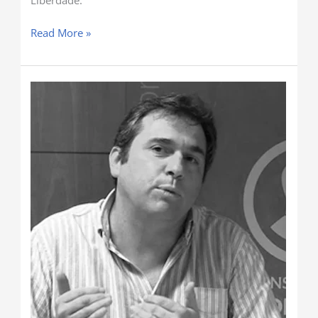
Liberdade.
Read More »
ESG
–
Embuste,
Sedução
e
Golpe.
Parte
II