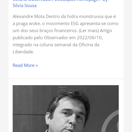
Silvia Sousa
Alexandre Mota Dentro da hidra monstruosa que é
a praga woke, o movimento ESG apresenta-se como
um dos seus braços financeiros. (Ler mais) Artigo
publicado pelo Observador em 2022/06/10,
integrado na coluna semanal da Oficina da
Liberdade.
Read More »
O
Rei
vai
nu