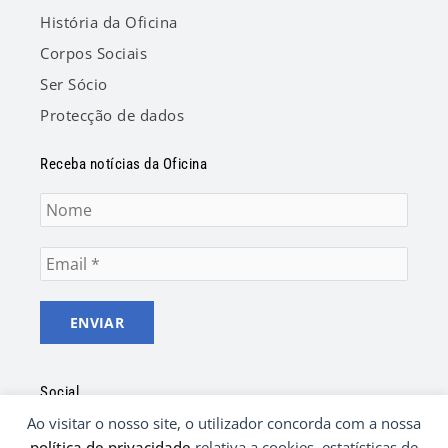
História da Oficina
Corpos Sociais
Ser Sócio
Protecção de dados
Receba notícias da Oficina
Social
Ao visitar o nosso site, o utilizador concorda com a nossa
F
Y
política de privacidade
relativa a cookies, estatísticas de