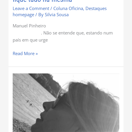
Leave a Comment
/
Coluna Oficina
,
Destaques
homepage
/ By
Silvia Sousa
Manuel Pinheiro
. Não se entende que, estando num
país em que urge
Read More »
Confissões
de
uma
idealista