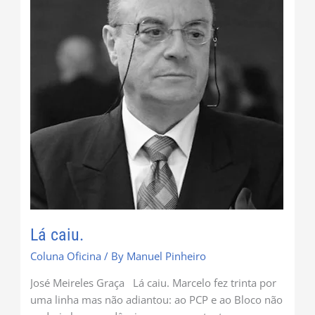
Lá caiu.
Coluna Oficina
/ By
Manuel Pinheiro
José Meireles Graça Lá caiu. Marcelo fez trinta por
uma linha mas não adiantou: ao PCP e ao Bloco não