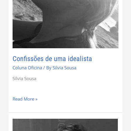
Confissões de uma idealista
Coluna Oficina
/ By
Silvia Sousa
Sílvia Sousa
Read More »
Os
verdadeiros