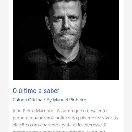
O último a saber
Coluna Oficina
/ By
Manuel Pinheiro
João Pedro Marnoto Assumo que o desalento
perante o panorama político do país me fez viver as
eleições com aparente apatia e desinteresse. E,
mesmo com algum distanciamento, tanto por