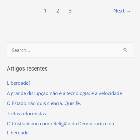
1
2
3
Next
→
S
e
Artigos recentes
a
r
Liberdade?
c
A grande disrupção não é a tecnologia: é a velocidade
h
O Estado não quis ciência. Quis fé.
f
Tretas reformistas
o
r
O Cristianismo como Religião da Democracia e da
:
Liberdade