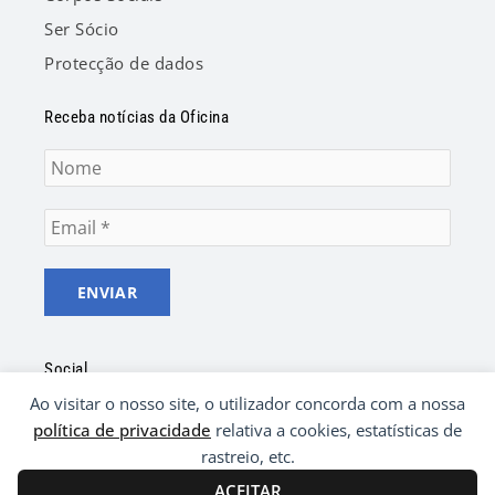
Ser Sócio
Protecção de dados
Receba notícias da Oficina
Social
Ao visitar o nosso site, o utilizador concorda com a nossa
F
Y
a
o
política de privacidade
relativa a cookies, estatísticas de
c
u
rastreio, etc.
e
t
b
u
ACEITAR