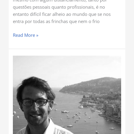
questões pessoais quanto profissionais, é no
entanto difícil ficar alheio ao mundo que se nos
entra por todas as frinchas que nem o frio
Read More »
As
vitórias
de
Pirro
da
direita