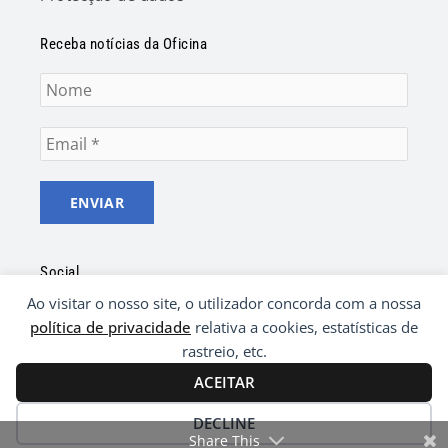
Receba notícias da Oficina
Social
Ao visitar o nosso site, o utilizador concorda com a nossa
F
Y
a
o
política de privacidade
relativa a cookies, estatísticas de
c
u
rastreio, etc.
e
t
ACEITAR
b
u
o
b
© 2021 Oficina da Liberdade | Desenvolvido por
o
e
DECLINE
Ping
k
Share This