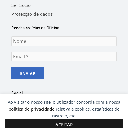
Ser Sócio
Protecção de dados
Receba notícias da Oficina
Social
Ao visitar o nosso site, o utilizador concorda com a nossa
F
Y
a
o
política de privacidade
relativa a cookies, estatísticas de
c
u
rastreio, etc.
e
t
b
u
ACEITAR