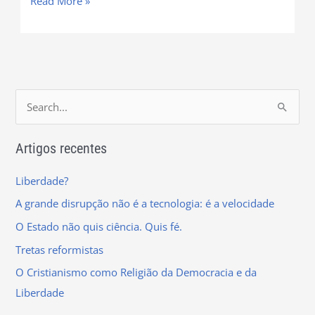
Read More »
S
e
Artigos recentes
a
r
Liberdade?
c
A grande disrupção não é a tecnologia: é a velocidade
h
O Estado não quis ciência. Quis fé.
f
Tretas reformistas
o
r
O Cristianismo como Religião da Democracia e da
:
Liberdade