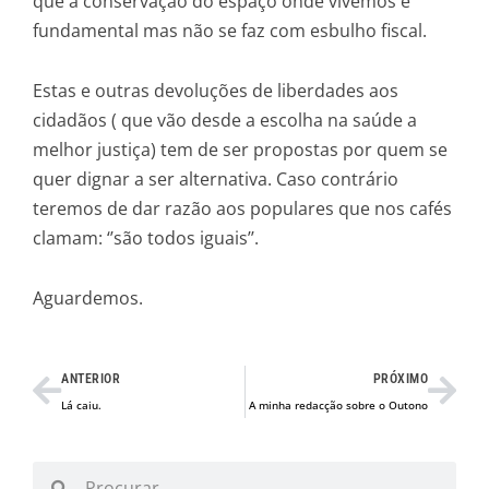
que a conservação do espaço onde vivemos é
fundamental mas não se faz com esbulho fiscal.
Estas e outras devoluções de liberdades aos
cidadãos ( que vão desde a escolha na saúde a
melhor justiça) tem de ser propostas por quem se
quer dignar a ser alternativa. Caso contrário
teremos de dar razão aos populares que nos cafés
clamam: ‘’são todos iguais’’.
Aguardemos.
Prev
Nex
ANTERIOR
PRÓXIMO
Lá caiu.
A minha redacção sobre o Outono
Procurar
Procurar