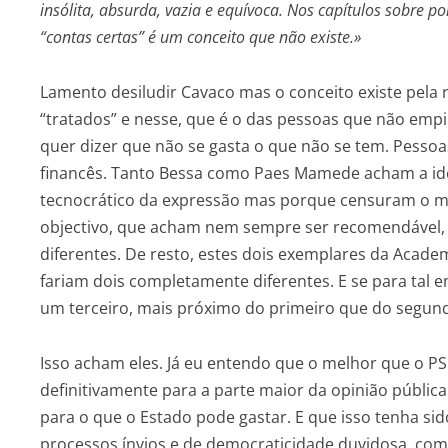
insólita, absurda, vazia e equívoca. Nos capítulos sobre p
“contas certas” é um conceito que não existe.»
Lamento desiludir Cavaco mas o conceito existe pel
“tratados” e nesse, que é o das pessoas que não empi
quer dizer que não se gasta o que não se tem. Pesso
financês. Tanto Bessa como Paes Mamede acham a idei
tecnocrático da expressão mas porque censuram o mo
objectivo, que acham nem sempre ser recomendável, 
diferentes. De resto, estes dois exemplares da Acad
fariam dois completamente diferentes. E se para tal
um terceiro, mais próximo do primeiro que do segund
Isso acham eles. Já eu entendo que o melhor que o PS 
definitivamente para a parte maior da opinião pública a
para o que o Estado pode gastar. E que isso tenha s
processos ínvios e de democraticidade duvidosa, com