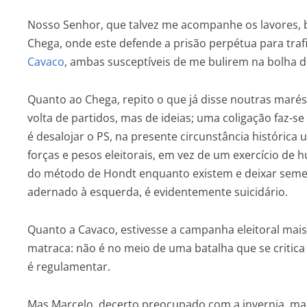
Nosso Senhor, que talvez me acompanhe os lavores, b
Chega, onde este defende a prisão perpétua para traf
Cavaco
, ambas susceptíveis de me bulirem na bolha do
Quanto ao Chega, repito o que já disse noutras maré
volta de partidos, mas de ideias; uma coligação faz
é desalojar o PS, na presente circunstância histórica
forças e pesos eleitorais, em vez de um exercício de 
do método de Hondt enquanto existem e deixar semel
adernado à esquerda, é evidentemente suicidário.
Quanto a Cavaco, estivesse a campanha eleitoral mais
matraca: não é no meio de uma batalha que se critica
é regulamentar.
Mas Marcelo, decerto preocupado com a invernia, mar