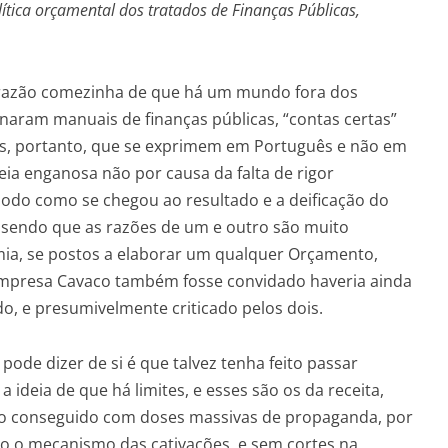
olítica orçamental dos tratados de Finanças Públicas,
a razão comezinha de que há um mundo fora dos
naram manuais de finanças públicas, “contas certas”
as, portanto, que se exprimem em Português e não em
a enganosa não por causa da falta de rigor
do como se chegou ao resultado e a deificação do
sendo que as razões de um e outro são muito
emia, se postos a elaborar um qualquer Orçamento,
 empresa Cavaco também fosse convidado haveria ainda
o, e presumivelmente criticado pelos dois.
pode dizer de si é que talvez tenha feito passar
 ideia de que há limites, e esses são os da receita,
ido conseguido com doses massivas de propaganda, por
o o mecanismo das cativações, e sem cortes na