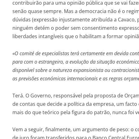
contribuirão para uma opinião pública que se vai fazen
senão quase sempre. Mas a democracia não é o regi
dúvidas (expressão injustamente atribuída a Cavaco,
ninguém detém o poder sem consentimento expresso 
liberdades intangíveis que o habilitam a formar opiniã
«O comité de especialistas terá certamente em devida cont
para com o estrangeiro, a evolução da situação económica 
disponível sobre a natureza expansionista ou contracionis
as previsões económicas internacionais e as regras orçam
Terá. O Governo, responsável pela proposta de Orça
de contas que decide a política da empresa, um fact
mais do que teórico pela figura do patrão, nunca foi
Vem a seguir, finalmente, um argumento de peso: o co
de juro foram transferidos para o Banco Central Euro