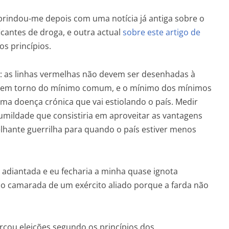
rindou-me depois com uma notícia já antiga sobre o
icantes de droga, e outra actual
sobre este artigo de
s princípios.
s: as linhas vermelhas não devem ser desenhadas à
-se em torno do mínimo comum, e o mínimo dos mínimos
 uma doença crónica que vai estiolando o país. Medir
humildade que consistiria em aproveitar as vantagens
hante guerrilha para quando o país estiver menos
 adiantada e eu fecharia a minha quase ignota
 o camarada de um exército aliado porque a farda não
cou eleições segundo os princípios dos