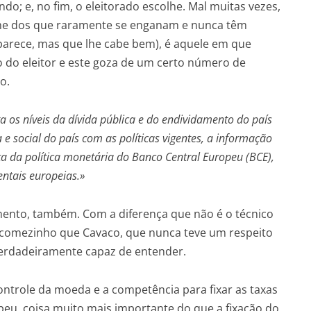
do; e, no fim, o eleitorado escolhe. Mal muitas vezes,
me dos que raramente se enganam e nunca têm
 parece, mas que lhe cabe bem), é aquele em que
do eleitor e este goza de um certo número de
o.
a os níveis da dívida pública e do endividamento do país
e social do país com as políticas vigentes, a informação
ta da política monetária do Banco Central Europeu (BCE),
entais europeias.»
mento, também. Com a diferença que não é o técnico
o comezinho que Cavaco, que nunca teve um respeito
 verdadeiramente capaz de entender.
ntrole da moeda e a competência para fixar as taxas
peu, coisa muito mais importante do que a fixação do