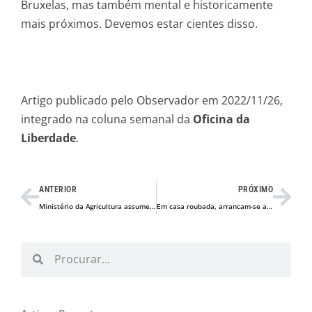
Bruxelas, mas também mental e historicamente
mais próximos. Devemos estar cientes disso.
Artigo publicado pelo Observador em 2022/11/26,
integrado na coluna semanal da
Oficina da
Liberdade
.
Prev
Nex
ANTERIOR
PRÓXIMO
Ministério da Agricultura assume a centralização?
Em casa roubada, arrancam-se as portas
Procurar
Procurar