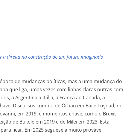
 e José Bento da Silva
nir a direita na construção de um futuro imaginado
a época de mudanças políticas, mas a uma mudança do
a que liga, umas vezes com linhas claras outras com
os, a Argentina a Itália, a França ao Canadá, a
chave. Discursos como o de Órban em Băile Tuşnad, no
Giovanni, em 2019; e momentos-chave, como o Brexit
eição de Bukele em 2019 e de Milei em 2023. Esta
 para ficar. Em 2025 seguese a muito provável