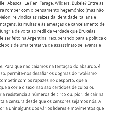
ei, Abascal, Le Pen, Farage, Wilders, Bukele? Entre as
para romper com o pensamento hegemónico (mas não
loni reivindica as raízes da identidade italiana e
hantagens, às multas e às ameaças de cancelamento de
ungria de volta ao redil da verdade que Bruxelas
 ser feito na Argentina, recuperando para a política o
depois de uma tentativa de assassinato se levanta e
te. Para que não caíamos na tentação do absurdo, é
o, permite-nos desafiar os dogmas do “wokismo”,
 competir com os rapazes no desporto, que a
que a cor e o sexo não são certidões de culpa ou
 resistência a números de circo ou, pior, de cair na
ita a censura desde que os censores sejamos nós. A
ctor a unir alguns dos vários líderes e movimentos que