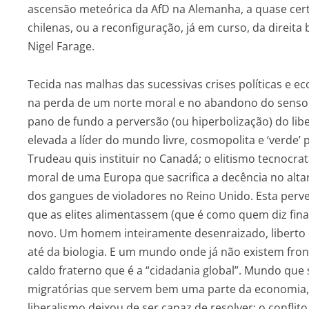
ascensão meteórica da AfD na Alemanha, a quase certa
chilenas, ou a reconfiguração, já em curso, da direita
Nigel Farage.
Tecida nas malhas das sucessivas crises políticas e
na perda de um norte moral e no abandono do sens
pano de fundo a perversão (ou hiperbolização) do lib
elevada a líder do mundo livre, cosmopolita e ‘verde’ 
Trudeau quis instituir no Canadá; o elitismo tecnocrat
moral de uma Europa que sacrifica a decência no altar 
dos gangues de violadores no Reino Unido. Esta perv
que as elites alimentassem (que é como quem diz f
novo. Um homem inteiramente desenraizado, liberto d
até da biologia. E um mundo onde já não existem fron
caldo fraterno que é a “cidadania global”. Mundo que s
migratórias que servem bem uma parte da economia,
liberalismo deixou de ser capaz de resolver: o conflito