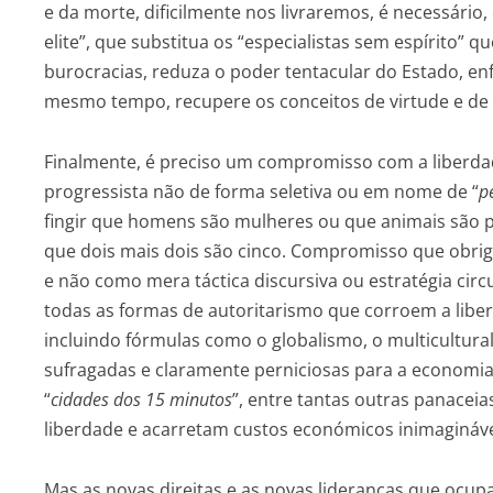
e da morte, dificilmente nos livraremos, é necessário
elite”, que substitua os “especialistas sem espírito
burocracias, reduza o poder tentacular do Estado, enfr
mesmo tempo, recupere os conceitos de virtude e d
Finalmente, é preciso um compromisso com a liberda
progressista não de forma seletiva ou em nome de “
p
fingir que homens são mulheres ou que animais são pe
que dois mais dois são cinco. Compromisso que obrig
e não como mera táctica discursiva ou estratégia circ
todas as formas de autoritarismo que corroem a liber
incluindo fórmulas como o globalismo, o multicultura
sufragadas e claramente perniciosas para a economia 
“
cidades dos 15 minutos
”, entre tantas outras panac
liberdade e acarretam custos económicos inimagináve
Mas as novas direitas e as novas lideranças que ocup