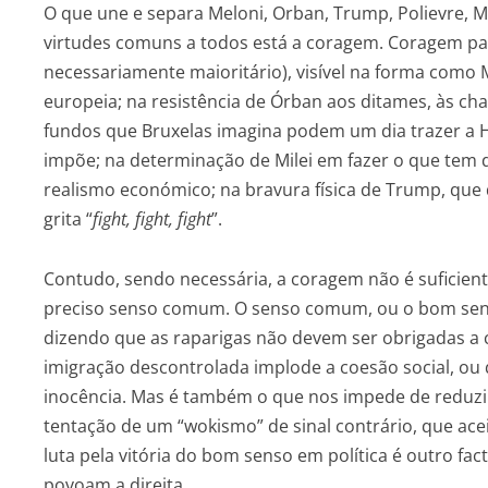
O que une e separa Meloni, Orban, Trump, Polievre, Mil
virtudes comuns a todos está a coragem. Coragem 
necessariamente maioritário), visível na forma como Me
europeia; na resistência de Órban aos ditames, às c
fundos que Bruxelas imagina podem um dia trazer a H
impõe; na determinação de Milei em fazer o que tem de
realismo económico; na bravura física de Trump, que 
grita “
fight, fight, fight
”.
Contudo, sendo necessária, a coragem não é suficien
preciso senso comum. O senso comum, ou o bom sens
dizendo que as raparigas não devem ser obrigadas a
imigração descontrolada implode a coesão social, ou 
inocência. Mas é também o que nos impede de reduzir a
tentação de um “wokismo” de sinal contrário, que ace
luta pela vitória do bom senso em política é outro fa
povoam a direita.