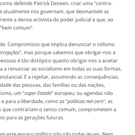
, como defende Patrick Deneen, criar uma “contra-
” que atualmente nos governam, que desmantele as
ente a deriva activista do poder judicial e que, ao
e “bem comum”.
de. Compromisso que implica denunciar o niilismo
ercepções
”, mas porque sabemos que obrigar-nos a
ssoas é tão distópico quanto obrigar-nos a aceitar
a a renunciar ao socialismo em todas as suas formas,
unstancial. E a rejeitar, assumindo as consequências,
dade das pessoas, das famílias ou das nações,
lismo, um “
super Estado
” europeu; ou agendas não
e para a liberdade, como as “
políticas net-zero
”, as
eias que contrariam o senso comum, comprometem a
is para as gerações futuras.
am este espaço político não são todas iguais. Nem