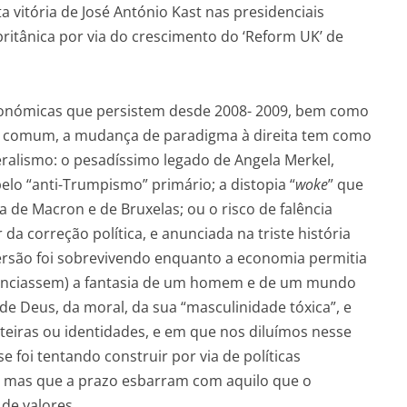
 vitória de José António Kast nas presidenciais
 britânica por via do crescimento do ‘Reform UK’ de
 económicas que persistem desde 2008- 2009, bem como
o comum, a mudança de paradigma à direita tem como
eralismo: o pesadíssimo legado de Angela Merkel,
pelo “anti-Trumpismo” primário; a distopia “
woke
” que
a de Macron e de Bruxelas; ou o risco de falência
da correção política, e anunciada na triste história
ersão foi sobrevivendo enquanto a economia permitia
inanciassem) a fantasia de um homem e de um mundo
e Deus, da moral, da sua “masculinidade tóxica”, e
teiras ou identidades, e em que nos diluímos nesse
e foi tentando construir por via de políticas
 mas que a prazo esbarram com aquilo que o
 de valores.