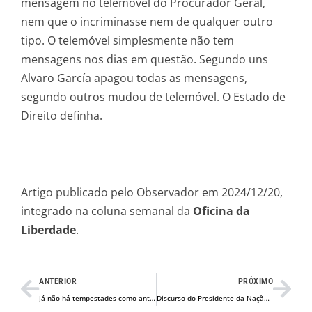
mensagem no telemóvel do Procurador Geral,
nem que o incriminasse nem de qualquer outro
tipo. O telemóvel simplesmente não tem
mensagens nos dias em questão. Segundo uns
Alvaro García apagou todas as mensagens,
segundo outros mudou de telemóvel. O Estado de
Direito definha.
Artigo publicado pelo Observador em 2024/12/20,
integrado na coluna semanal da
Oficina da
Liberdade
.
Prev
Nex
ANTERIOR
PRÓXIMO
Já não há tempestades como antigamente
Discurso do Presidente da Nação Argentina, Javier Milei