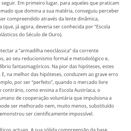
 seguir. Em primeiro lugar, para aqueles que praticam
umado que domina a sua matéria, conseguiu perceber
er compreendido através da lente dinâmica,
 (que, já agora, deveria ser conhecida por “Escola
lásticos do Século de Ouro).
detectar a “armadilha neoclássica” da corrente
os, ao seu reducionismo formal e metodológico e,
íbrio fantasmagóricos. Na pior das hipóteses, estes
. E, na melhor das hipóteses, conduzem ao grave erro
mplo, por ser “perfeito”, quando o mercado livre
o contrário, como ensina a Escola Austríaca, o
mano de cooperação voluntária que impulsiona a
 pode ser melhorado nem, muito menos, substituído
emonstrou ser cientificamente impossível.
ticos actuais. A sua sólida compreensão da base