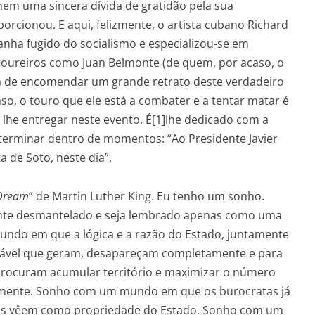
mem uma sincera dívida de gratidão pela sua
porcionou. E aqui, felizmente, o artista cubano Richard
nha fugido do socialismo e especializou-se em
toureiros como Juan Belmonte (de quem, por acaso, o
eia de encomendar um grande retrato deste verdadeiro
 caso, o touro que ele está a combater e a tentar matar é
 lhe entregar neste evento. É[1]lhe dedicado com a
 terminar dentro de momentos: “Ao Presidente Javier
a de Soto, neste dia”.
 Dream
” de Martin Luther King. Eu tenho um sonho.
ente desmantelado e seja lembrado apenas como uma
mundo em que a lógica e a razão do Estado, juntamente
nfindável que geram, desapareçam completamente e para
ocuram acumular território e maximizar o número
almente. Sonho com um mundo em que os burocratas já
m as vêem como propriedade do Estado. Sonho com um