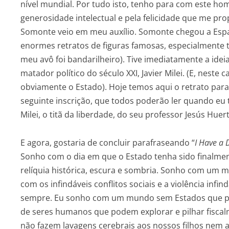
nível mundial. Por tudo isto, tenho para com este ho
generosidade intelectual e pela felicidade que me pro
Somonte veio em meu auxílio. Somonte chegou a Espa
enormes retratos de figuras famosas, especialmente 
meu avô foi bandarilheiro). Tive imediatamente a id
matador político do século XXI, Javier Milei. (E, neste
obviamente o Estado). Hoje temos aqui o retrato para
seguinte inscrição, que todos poderão ler quando eu
Milei, o titã da liberdade, do seu professor Jesús Huert
E agora, gostaria de concluir parafraseando “
I Have a
Sonho com o dia em que o Estado tenha sido finalm
relíquia histórica, escura e sombria. Sonho com um 
com os infindáveis conflitos sociais e a violência i
sempre. Eu sonho com um mundo sem Estados que pr
de seres humanos que podem explorar e pilhar fisc
não fazem lavagens cerebrais aos nossos filhos ne