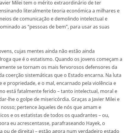
avier Milei tem o mérito extraordinário de ter
ensinando literalmente teoria económica a milhares e
 meios de comunicação e demolindo intelectual e
 dominado as “pessoas de bem”, para usar as suas
jovens, cujas mentes ainda não estão ainda
roga que é o estatismo. Quando os jovens começam a
pidamente se tornam os mais fervorosos defensores da
 da coerção sistemáticas que o Estado encarna. Na luta
e e propriedade, e o mal, encarnado pela violência e
 está fatalmente ferido – tanto intelectual, moral e
ar-lhe o golpe de misericórdia. Graças a Javier Milei e
 é nosso; pertence àqueles de nós que amam e
icos e os estatistas de todos os quadrantes – ou,
mbora eu acrescentasse, parafraseando Hayek, o
a ou de direita) – estão agora num verdadeiro estado