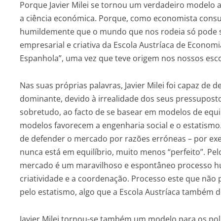
Porque Javier Milei se tornou um verdadeiro modelo a
a ciência económica. Porque, como economista cons
humildemente que o mundo que nos rodeia só pode s
empresarial e criativa da Escola Austríaca de Economia
Espanhola”, uma vez que teve origem nos nossos esco
Nas suas próprias palavras, Javier Milei foi capaz de 
dominante, devido à irrealidade dos seus pressupost
sobretudo, ao facto de se basear em modelos de equil
modelos favorecem a engenharia social e o estatismo
de defender o mercado por razões erróneas – por exe
nunca está em equilíbrio, muito menos “perfeito”. Pel
mercado é um maravilhoso e espontâneo processo hu
criatividade e a coordenação. Processo este que não
pelo estatismo, algo que a Escola Austríaca também d
Javier Milei tornou-se também um modelo para os polí