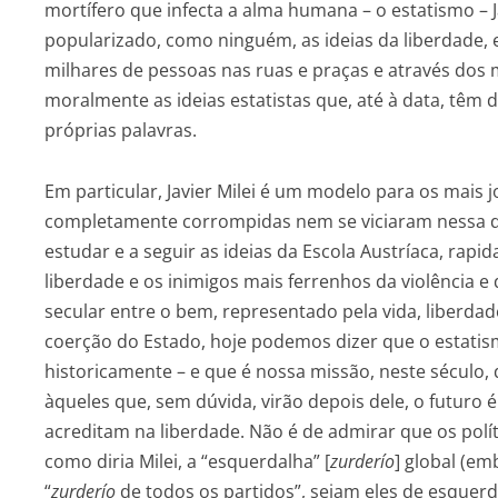
mortífero que infecta a alma humana – o estatismo – J
popularizado, como ninguém, as ideias da liberdade, 
milhares de pessoas nas ruas e praças e através dos
moralmente as ideias estatistas que, até à data, têm
próprias palavras.
Em particular, Javier Milei é um modelo para os mais 
completamente corrompidas nem se viciaram nessa d
estudar e a seguir as ideias da Escola Austríaca, ra
liberdade e os inimigos mais ferrenhos da violência e
secular entre o bem, representado pela vida, liberdad
coerção do Estado, hoje podemos dizer que o estatismo
historicamente – e que é nossa missão, neste século, d
àqueles que, sem dúvida, virão depois dele, o futuro
acreditam na liberdade. Não é de admirar que os polít
como diria Milei, a “esquerdalha” [
zurderío
] global (e
“
zurderío
de todos os partidos”, sejam eles de esquerd