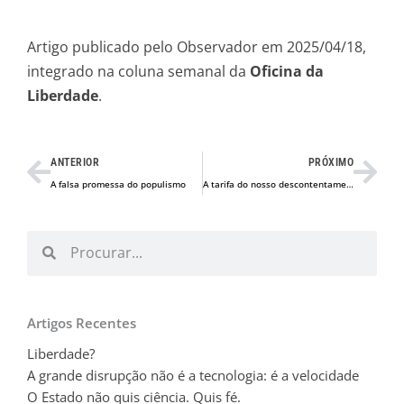
Artigo publicado pelo Observador em 2025/04/18,
integrado na coluna semanal da
Oficina da
Liberdade
.
Prev
Nex
ANTERIOR
PRÓXIMO
A falsa promessa do populismo
A tarifa do nosso descontentamento
Procurar
Procurar
Artigos Recentes
Liberdade?
A grande disrupção não é a tecnologia: é a velocidade
O Estado não quis ciência. Quis fé.