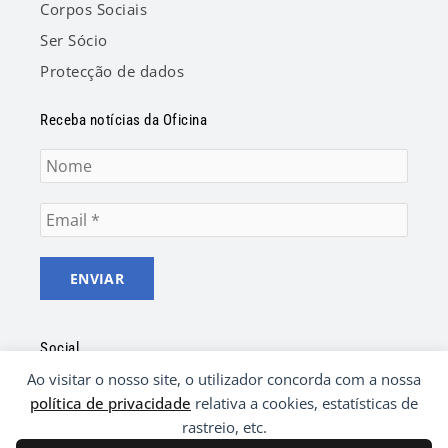
Corpos Sociais
Ser Sócio
Protecção de dados
Receba notícias da Oficina
Social
Ao visitar o nosso site, o utilizador concorda com a nossa
F
Y
a
o
política de privacidade
relativa a cookies, estatísticas de
c
u
rastreio, etc.
e
t