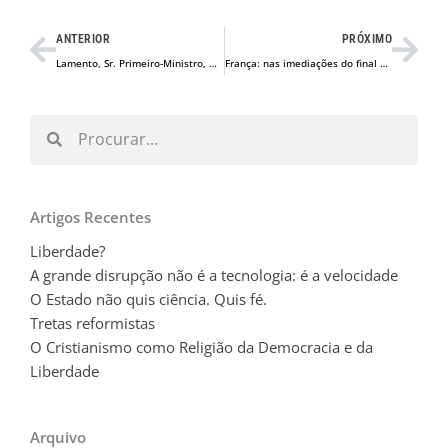
Prev
Nex
ANTERIOR
PRÓXIMO
Lamento, Sr. Primeiro-Ministro, mas não
França: nas imediações do final da grande mentira?
Procurar
Procurar
Artigos Recentes
Liberdade?
A grande disrupção não é a tecnologia: é a velocidade
O Estado não quis ciência. Quis fé.
Tretas reformistas
O Cristianismo como Religião da Democracia e da
Liberdade
Arquivo