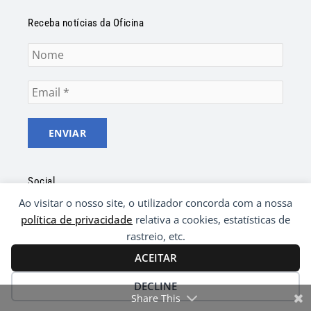
Receba notícias da Oficina
Social
Ao visitar o nosso site, o utilizador concorda com a nossa
F
Y
a
o
política de privacidade
relativa a cookies, estatísticas de
c
u
rastreio, etc.
e
t
ACEITAR
b
u
o
b
© 2021 Oficina da Liberdade | Desenvolvido por
o
e
DECLINE
Ping
k
Share This